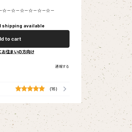
－☆－☆－☆－☆－☆－☆－
l shipping available
d to cart
にお住まいの方向け
通報する
(16)