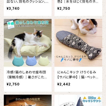
出ない、羽毛のクッション、
色】｜水をはじく羽毛のネコ
猫のしあわせ座布団 BIG
クッション
¥3,740
¥2,750
冷感！猫のしあわせ座布団
にゃんこキック けりぐるみ
（接触冷感）｜暑さがこたえ
【サバに夢中】｜猫･ペット用
る夏向け涼しい羽毛クッシ
品･羽毛
¥2,750
¥2,442
ョン