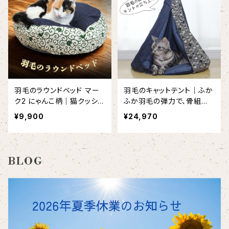
羽毛のラウンドベッド マー
羽毛のキャットテント｜ふか
ク2 にゃんこ柄｜猫クッショ
ふか羽毛の弾力で、骨組み
ン･ペット
なしで自立する、留守番猫
¥9,900
¥24,970
ちゃんにも安心なお家！
BLOG