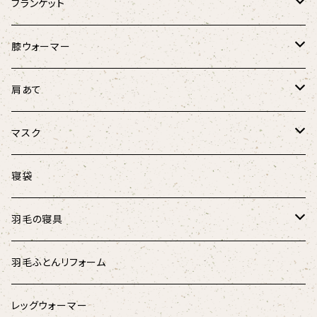
Fabric by BEST OF MORRIS
猫のしあわせ座布団(クールタイプ)
猫としあわせクッション
ブランケット
フローラル・ボタニカル
羽毛のラウンドベッド
キャンディーケット
膝ウォーマー
春風リボンウォーマー
けりぐるみ
ほっこり膝ウォーマー3D
肩あて
にゃんこ柄
にゃんこ柄リボンウォーマー
ボア肩あて
マスク
マリンストライプ
キャットテント
オーガニックコットン肩あて
涼しげマスク（大人用）
寝袋
キッズ
涼しげマスク（キッズ･ジュニア用）
羽毛の寝具
パラリンアート
マスク用ひも
羽根のベッドパッド
羽毛ふとんリフォーム
スウェード
羽根枕
レッグウォーマー