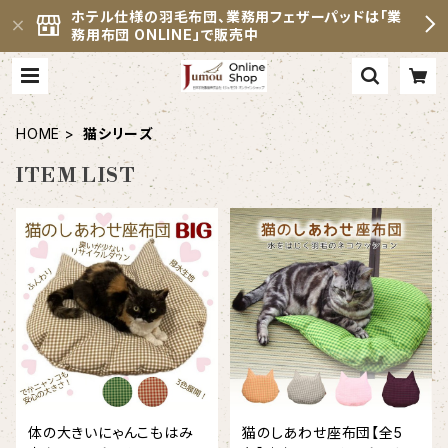
ホテル仕様の羽毛布団、業務用フェザーパッドは「業
務用布団 ONLINE」で販売中
HOME
猫シリーズ
ITEM LIST
体の大きいにゃんこもはみ
猫のしあわせ座布団【全5