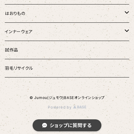
チェック柄
羽毛掛けふとん
はおりもの
ドット柄
はんてん
インナーウェア
和柄
ペチコート
試作品
デニム
腹巻き
羽毛リサイクル
© Jumou(ジュモウ)BASEオンラインショップ
Powered by
ショップに質問する