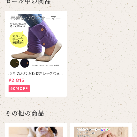
セール中の商品
羽毛のふわふわ巻きレッグウォ
ーマー｜Down wrapped leg
¥2,815
warmer
50%OFF
その他の商品