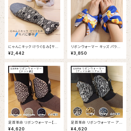
にゃんこキック けりぐるみ【サバ
リボンウォーマー キッズ パラリ
に夢中】｜猫･ペット用品･羽毛
ンアート柄【ライオンブルー】（R
¥2,442
¥3,850
P501KS）
足首革命 リボンウォーマー【ドッ
足首革命 リボンウォーマー アニ
ト柄】｜RIBBON--warmer 【D
マル柄（リアル）｜RIBBON-wa
¥4,620
¥4,620