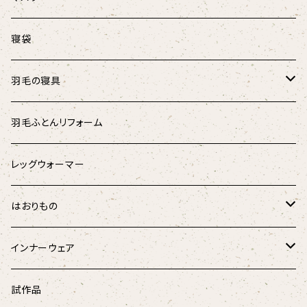
マリンストライプ
キャットテント
オーガニックコットン肩あて
涼しげマスク（大人用）
寝袋
キッズ
涼しげマスク（キッズ･ジュニア用）
羽毛の寝具
パラリンアート
マスク用ひも
羽根のベッドパッド
羽毛ふとんリフォーム
スウェード
羽根枕
レッグウォーマー
チェック柄
羽毛掛けふとん
はおりもの
ドット柄
はんてん
インナーウェア
和柄
ペチコート
試作品