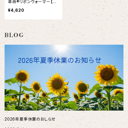
革命®リボンウォーマー【ス
タイルモデル】足首 冷え対
¥4,620
策 日本製｜Down RIBBO
N-warmer【Style Model】
BLOG
2026年夏季休業のおしらせ