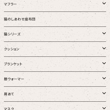
リバーシブル
マフラー
シャギーアニマル
ダウンマフラー
猫のしあわせ座布団
アニマル
オーガニックコットンダウンマフラー
猫シリーズ
麻と羽毛のリボンウォーマー
猫のしあわせ座布団
クッション
Fabric by BEST OF MORRIS
猫のしあわせ座布団(クールタイプ)
猫としあわせクッション
ブランケット
フローラル・ボタニカル
羽毛のラウンドベッド
キャンディーケット
膝ウォーマー
春風リボンウォーマー
けりぐるみ
ほっこり膝ウォーマー3D
肩あて
にゃんこ柄
にゃんこ柄リボンウォーマー
ボア肩あて
マスク