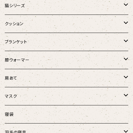
アニマル
オーガニックコットンダウンマフラー
猫シリーズ
麻と羽毛のリボンウォーマー
猫のしあわせ座布団
クッション
Fabric by BEST OF MORRIS
猫のしあわせ座布団(クールタイプ)
猫としあわせクッション
ブランケット
フローラル・ボタニカル
羽毛のラウンドベッド
キャンディーケット
膝ウォーマー
春風リボンウォーマー
けりぐるみ
ほっこり膝ウォーマー3D
肩あて
にゃんこ柄
にゃんこ柄リボンウォーマー
ボア肩あて
マスク
マリンストライプ
キャットテント
オーガニックコットン肩あて
涼しげマスク（大人用）
寝袋
キッズ
涼しげマスク（キッズ･ジュニア用）
羽毛の寝具