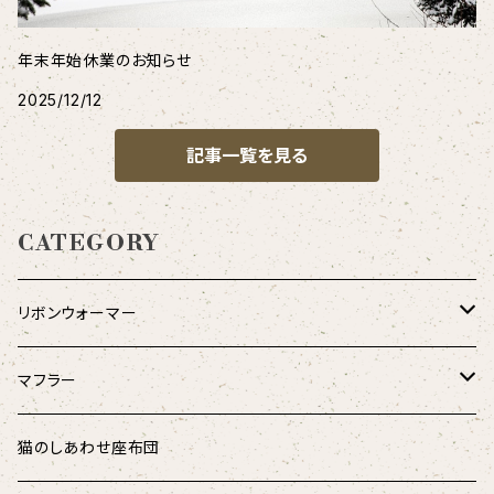
年末年始休業のお知らせ
2025/12/12
記事一覧を見る
CATEGORY
リボンウォーマー
リバーシブル
マフラー
シャギーアニマル
ダウンマフラー
猫のしあわせ座布団