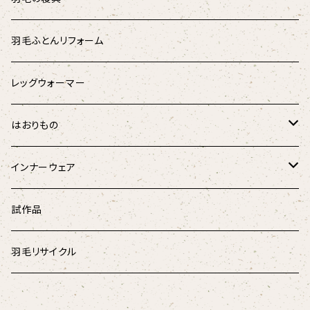
パラリンアート
マスク用ひも
羽根のベッドパッド
羽毛ふとんリフォーム
スウェード
羽根枕
レッグウォーマー
チェック柄
羽毛掛けふとん
はおりもの
ドット柄
はんてん
インナーウェア
和柄
ペチコート
試作品
デニム
腹巻き
羽毛リサイクル