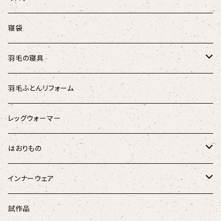
マリンストライプ
キャットテント
オーガニックコットン肩あて
涼しげマスク（大人用）
寝袋
キッズ
涼しげマスク（キッズ･ジュニア用）
羽毛の寝具
パラリンアート
マスク用ひも
羽根のベッドパッド
羽毛ふとんリフォーム
スウェード
羽根枕
レッグウォーマー
チェック柄
羽毛掛けふとん
はおりもの
ドット柄
はんてん
インナーウェア
和柄
ペチコート
試作品