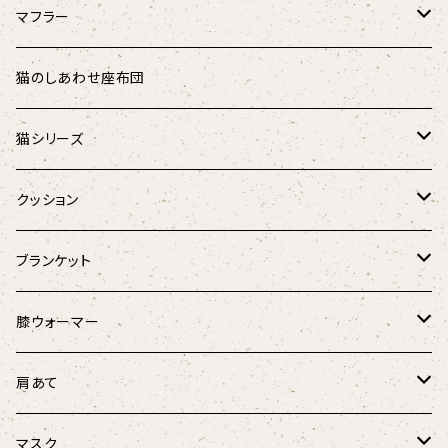
リバーシブル
マフラー
シャギーアニマル
ダウンマフラー
猫のしあわせ座布団
アニマル
オーガニックコットンダウンマフラー
猫シリーズ
麻と羽毛のリボンウォーマー
猫のしあわせ座布団
クッション
Fabric by BEST OF MORRIS
猫のしあわせ座布団(クールタイプ)
猫としあわせクッション
ブランケット
フローラル・ボタニカル
羽毛のラウンドベッド
キャンディーケット
膝ウォーマー
春風リボンウォーマー
けりぐるみ
ほっこり膝ウォーマー3D
肩あて
にゃんこ柄
にゃんこ柄リボンウォーマー
ボア肩あて
マスク