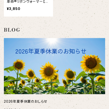
革命®リボンウォーマー【ベ
ーシックモデル】足首 冷え
¥3,850
対策 日本製｜Down Ribb
on-warmer 【Basic Mode
l】
BLOG
2026年夏季休業のおしらせ