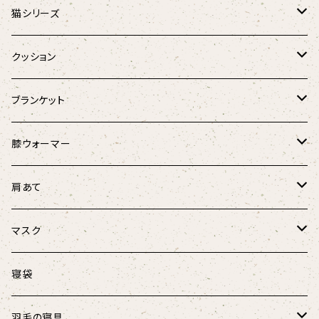
アニマル
オーガニックコットンダウンマフラー
猫シリーズ
麻と羽毛のリボンウォーマー
猫のしあわせ座布団
クッション
Fabric by BEST OF MORRIS
猫のしあわせ座布団(クールタイプ)
猫としあわせクッション
ブランケット
フローラル・ボタニカル
羽毛のラウンドベッド
キャンディーケット
膝ウォーマー
春風リボンウォーマー
けりぐるみ
ほっこり膝ウォーマー3D
肩あて
にゃんこ柄
にゃんこ柄リボンウォーマー
ボア肩あて
マスク
マリンストライプ
キャットテント
オーガニックコットン肩あて
涼しげマスク（大人用）
寝袋
キッズ
涼しげマスク（キッズ･ジュニア用）
羽毛の寝具