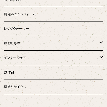
パラリンアート
マスク用ひも
羽根のベッドパッド
羽毛ふとんリフォーム
スウェード
羽根枕
レッグウォーマー
チェック柄
羽毛掛けふとん
はおりもの
ドット柄
はんてん
インナーウェア
和柄
ペチコート
試作品
デニム
腹巻き
羽毛リサイクル