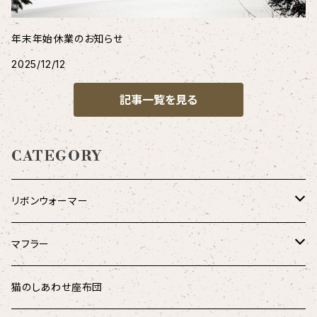
年末年始休業のお知らせ
2025/12/12
記事一覧を見る
CATEGORY
リボンウォーマー
リバーシブル
マフラー
シャギーアニマル
ダウンマフラー
猫のしあわせ座布団