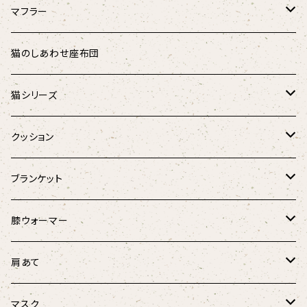
リバーシブル
マフラー
シャギーアニマル
ダウンマフラー
猫のしあわせ座布団
アニマル
オーガニックコットンダウンマフラー
猫シリーズ
麻と羽毛のリボンウォーマー
猫のしあわせ座布団
クッション
Fabric by BEST OF MORRIS
猫のしあわせ座布団(クールタイプ)
猫としあわせクッション
ブランケット
フローラル・ボタニカル
羽毛のラウンドベッド
キャンディーケット
膝ウォーマー
春風リボンウォーマー
けりぐるみ
ほっこり膝ウォーマー3D
肩あて
にゃんこ柄
にゃんこ柄リボンウォーマー
ボア肩あて
マスク