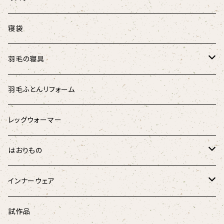
マリンストライプ
キャットテント
オーガニックコットン肩あて
涼しげマスク（大人用）
寝袋
キッズ
涼しげマスク（キッズ･ジュニア用）
羽毛の寝具
パラリンアート
マスク用ひも
羽根のベッドパッド
羽毛ふとんリフォーム
スウェード
羽根枕
レッグウォーマー
チェック柄
羽毛掛けふとん
はおりもの
ドット柄
はんてん
インナーウェア
和柄
ペチコート
試作品