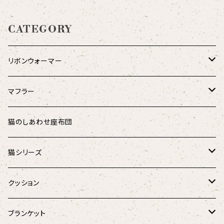
CATEGORY
リボンウォーマー
リバーシブル
マフラー
シャギーアニマル
ダウンマフラー
猫のしあわせ座布団
アニマル
オーガニックコットンダウンマフラー
猫シリーズ
麻と羽毛のリボンウォーマー
猫のしあわせ座布団
クッション
Fabric by BEST OF MORRIS
猫のしあわせ座布団(クールタイプ)
猫としあわせクッション
ブランケット