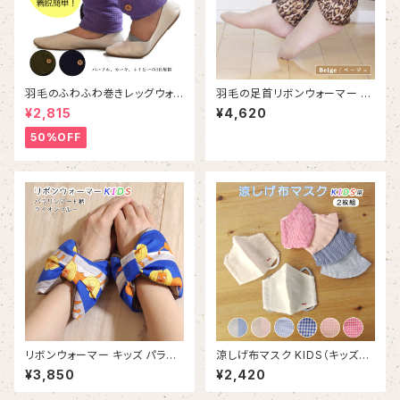
羽毛のふわふわ巻きレッグウォ
羽毛の足首リボンウォーマー シ
ーマー｜Down wrapped leg
ャギーレオパード：ベージュ | RI
¥2,815
¥4,620
warmer
BBON-warmer Shaggie Le
opard : Beige
50%OFF
リボンウォーマー キッズ パラリ
涼しげ布マスク KIDS（キッズ）
ンアート柄【ライオンブルー】（R
用【2枚組セット】｜オーガニック
¥3,850
¥2,420
P501KS）
コットン・テンセル素材