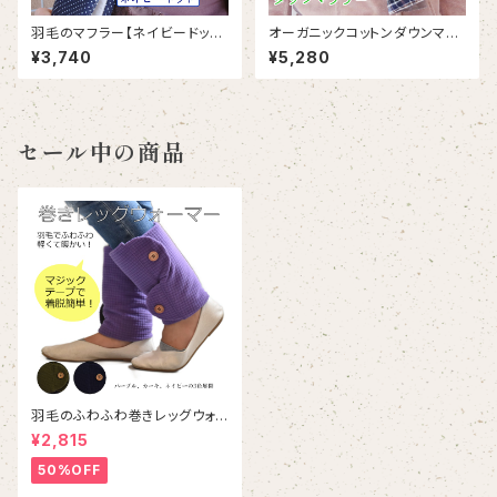
羽毛のマフラー【ネイビードット】
オーガニックコットンダウンマフ
(MF_004-NV)｜リサイクルダ
ラー｜再生繊維とリサイクル羽
¥3,740
¥5,280
ウン
毛のエシカルマフラー
セール中の商品
羽毛のふわふわ巻きレッグウォ
ーマー｜Down wrapped leg
¥2,815
warmer
50%OFF