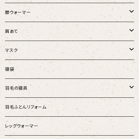
フローラル・ボタニカル
羽毛のラウンドベッド
キャンディーケット
膝ウォーマー
春風リボンウォーマー
けりぐるみ
ほっこり膝ウォーマー3D
肩あて
にゃんこ柄
にゃんこ柄リボンウォーマー
ボア肩あて
マスク
マリンストライプ
キャットテント
オーガニックコットン肩あて
涼しげマスク（大人用）
寝袋
キッズ
涼しげマスク（キッズ･ジュニア用）
羽毛の寝具
パラリンアート
マスク用ひも
羽根のベッドパッド
羽毛ふとんリフォーム
スウェード
羽根枕
レッグウォーマー