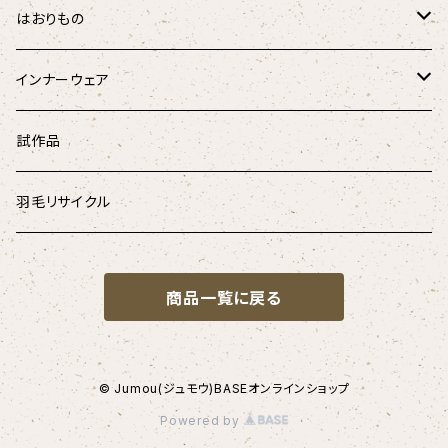
チェック柄
羽毛掛けふとん
はおりもの
ドット柄
はんてん
インナーウェア
和柄
ペチコート
試作品
デニム
腹巻き
羽毛リサイクル
商品一覧に戻る
© Jumou(ジュモウ)BASEオンラインショップ
Powered by