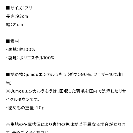
■サイズ：フリー
長さ：93cm
幅：21cm
■素材
・表地：綿100%
・裏地：ポリエステル100%
■詰め物：jumouエシカルうもう（ダウン90％、フェザー10%相
当）
※Jumouエシカルうもうは、回収した羽毛を国内で洗浄したリサ
イクルダウンです。
・詰めもの重量：20g
※生地の在庫状況により裏地の色味が若干異なる場合がありま
す。予めご了承ください。