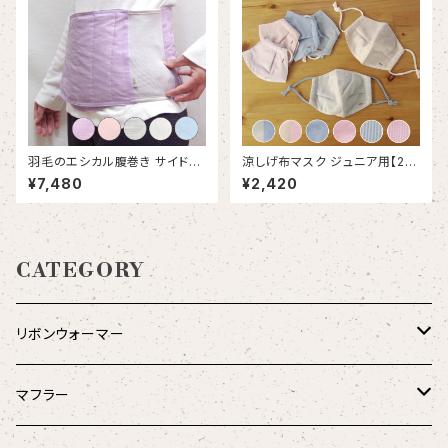
羽毛のエシカル腹巻き サイドリ
涼しげ布マスク ジュニア用【2枚
ブベリーウォーマー｜オーガニッ
組セット】｜オーガニックコット
¥7,480
¥2,420
クコットン
ン・テンセル素材
CATEGORY
リボンウォーマー
リバーシブル
マフラー