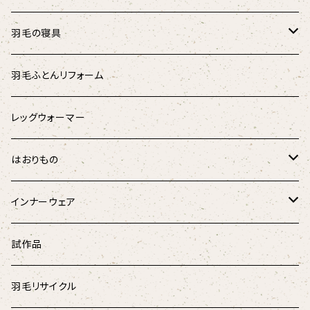
キッズ
涼しげマスク（キッズ･ジュニア用）
羽毛の寝具
パラリンアート
マスク用ひも
羽根のベッドパッド
羽毛ふとんリフォーム
スウェード
羽根枕
レッグウォーマー
チェック柄
羽毛掛けふとん
はおりもの
ドット柄
はんてん
インナーウェア
和柄
ペチコート
試作品
デニム
腹巻き
羽毛リサイクル