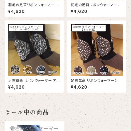
羽毛の足首リボンウォーマー シ
羽毛の足首リボンウォーマー シ
ャギーレオパード：ベージュ | RI
ャギーレオパード：ブラウン｜RI
¥4,620
¥4,620
BBON-warmer Shaggie Le
BBON-warmer Shaggie leo
opard : Beige
pard : Brown
足首革命 リボンウォーマー アニ
足首革命 リボンウォーマー【ドッ
マル柄（リアル）｜RIBBON-wa
ト柄】｜RIBBON--warmer 【D
¥4,620
¥4,620
rmer Animal pattern : real
ot pattern】
セール中の商品