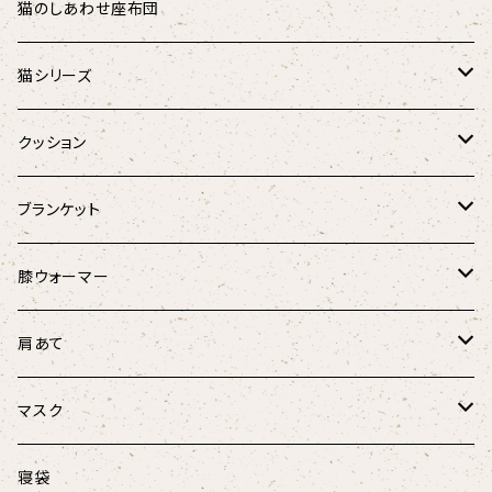
シャギーアニマル
ダウンマフラー
猫のしあわせ座布団
アニマル
オーガニックコットンダウンマフラー
猫シリーズ
麻と羽毛のリボンウォーマー
猫のしあわせ座布団
クッション
Fabric by BEST OF MORRIS
猫のしあわせ座布団(クールタイプ)
猫としあわせクッション
ブランケット
フローラル・ボタニカル
羽毛のラウンドベッド
キャンディーケット
膝ウォーマー
春風リボンウォーマー
けりぐるみ
ほっこり膝ウォーマー3D
肩あて
にゃんこ柄
にゃんこ柄リボンウォーマー
ボア肩あて
マスク
マリンストライプ
キャットテント
オーガニックコットン肩あて
涼しげマスク（大人用）
寝袋