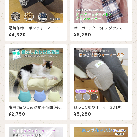
足首革命 リボンウォーマー アニ
オーガニックコットンダウンマフ
マル柄（リアル）｜RIBBON-wa
ラー｜再生繊維とリサイクル羽
¥4,620
¥5,280
rmer Animal pattern : real
毛のエシカルマフラー
冷感！猫のしあわせ座布団（接触
ほっこり膝ウォーマー3D【片ヒ
冷感）｜暑さがこたえる夏向け
ザのみ：Ｍサイズ】｜羽毛のぬく
¥2,750
¥5,280
涼しい羽毛クッション
もりでヒザをサポート