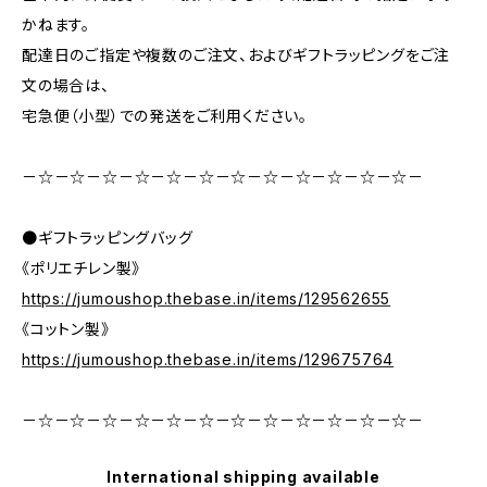
かねます。
配達日のご指定や複数のご注文、およびギフトラッピングをご注
文の場合は、
宅急便（小型）での発送をご利用ください。
－☆－☆－☆－☆－☆－☆－☆－☆－☆－☆－☆－☆－
●ギフトラッピングバッグ
《ポリエチレン製》
https://jumoushop.thebase.in/items/129562655
《コットン製》
https://jumoushop.thebase.in/items/129675764
－☆－☆－☆－☆－☆－☆－☆－☆－☆－☆－☆－☆－
International shipping available