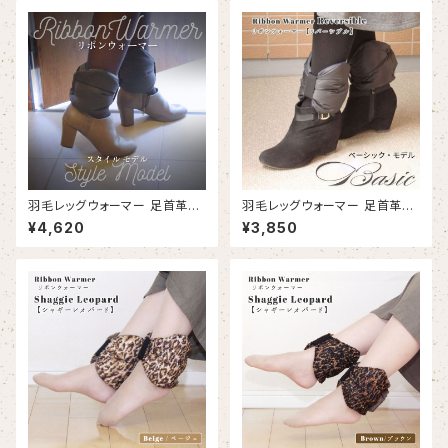
羽毛レッグウォーマー 足首革命
羽毛レッグウォーマー 足首革命
®リボンウォーマー【スタイルモ
®リボンウォーマー【ベーシック
¥4,620
¥3,850
デル】足首 冷え対策 日本製｜D
モデル】足首 冷え対策 日本製｜
own RIBBON-warmer【Styl
Down Ribbon-warmer 【Ba
e Model】
sic Model】