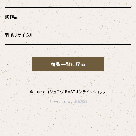
和柄
ペチコート
試作品
デニム
腹巻き
羽毛リサイクル
商品一覧に戻る
© Jumou(ジュモウ)BASEオンラインショップ
Powered by