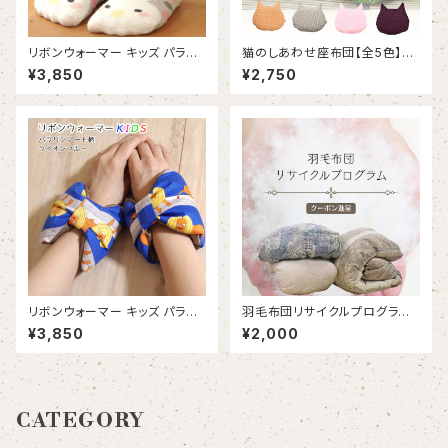
リボンウォーマー キッズ パラリ
猫のしあわせ座布団【全5色】｜
ンアート柄【エレファントピンク】
水をはじく羽毛のネコクッション
¥3,850
¥2,750
（RP502KS）
リボンウォーマー キッズ パラリ
羽毛布団リサイクルプログラム
ンアート柄【ライオンブルー】（R
【回収キット】 ｜古い羽毛布団を
¥3,850
¥2,000
P501KS）
捨てずに再生へ｜クーポン進呈
対象
CATEGORY