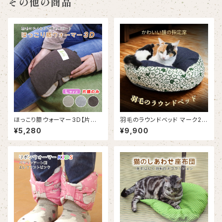
その他の商品
ほっこり膝ウォーマー3D【片ヒ
羽毛のラウンドベッド マーク2
ザのみ：Ｌサイズ】｜羽毛のぬく
にゃんこ柄｜猫クッション･ペッ
¥5,280
¥9,900
もりでヒザをサポート
ト