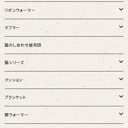
リボンウォーマー
リバーシブル
マフラー
シャギーアニマル
ダウンマフラー
猫のしあわせ座布団
アニマル
オーガニックコットンダウンマフラー
猫シリーズ
麻と羽毛のリボンウォーマー
猫のしあわせ座布団
クッション
Fabric by BEST OF MORRIS
猫のしあわせ座布団(クールタイプ)
猫としあわせクッション
ブランケット
フローラル・ボタニカル
羽毛のラウンドベッド
キャンディーケット
膝ウォーマー