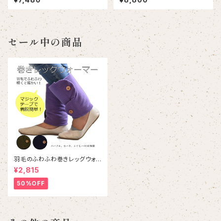
クコットン
セール中の商品
羽毛のふわふわ巻きレッグウォ
ーマー｜Down wrapped leg
¥2,815
warmer
50%OFF