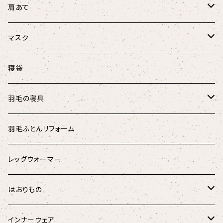
春風リボンウォーマー
けりぐるみ
ほっこり膝ウォーマー3D
肩あて
にゃんこ柄
にゃんこ柄リボンウォーマー
ボア肩あて
マスク
マリンストライプ
キャットテント
オーガニックコットン肩あて
涼しげマスク（大人用）
寝袋
キッズ
涼しげマスク（キッズ･ジュニア用）
羽毛の寝具
パラリンアート
マスク用ひも
羽根のベッドパッド
羽毛ふとんリフォーム
スウェード
羽根枕
レッグウォーマー
チェック柄
羽毛掛けふとん
はおりもの
ドット柄
はんてん
インナーウェア