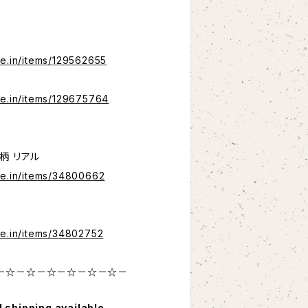
se.in/items/129562655
se.in/items/129675764
柄 リアル
se.in/items/34800662
se.in/items/34802752
－☆－☆－☆－☆－☆－☆－
l shipping available