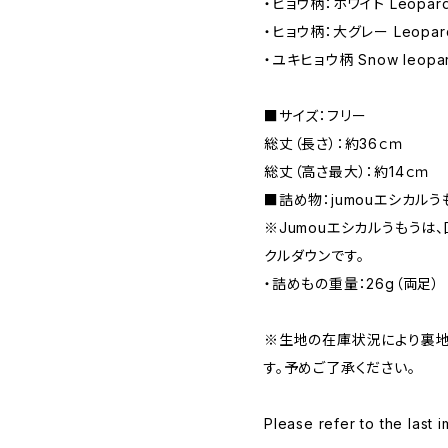
・ヒョウ柄：ホワイト Leopard 
・ヒョウ柄：大グレー Leopard 
・ユキヒョウ柄 Snow leopa
■サイズ：フリー
総丈（長さ）：約36ｃｍ
総丈（高さ最大）：約14ｃｍ
■詰め物：jumouエシカルう
※Jumouエシカルうもうは
クルダウンです。
・詰めもの重量：26g（両足）
※生地の在庫状況により裏
す。予めご了承ください。
Please refer to the last 