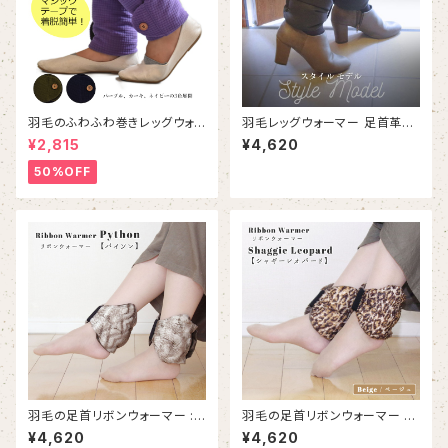
羽毛のふわふわ巻きレッグウォ
羽毛レッグウォーマー 足首革命
ーマー｜Down wrapped leg
®リボンウォーマー【スタイルモ
¥2,815
¥4,620
warmer
デル】足首 冷え対策 日本製｜D
own RIBBON-warmer【Styl
50%OFF
e Model】
羽毛の足首リボンウォーマー :
羽毛の足首リボンウォーマー シ
パイソン（RA010）｜RIBBON-
ャギーレオパード：ベージュ | RI
¥4,620
¥4,620
warmer / Animal pattern : P
BBON-warmer Shaggie Le