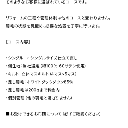
そのようなお客様に選ばれているコースです。
リフォームの工程や管理体制は他のコースと変わりません。
羽毛の状態を見極め、必要な処置を丁寧に行います。
【コース内容】
・シングル → シングルサイズ仕立て直し
・側生地：当社選定（綿100％ 60サテン使用）
・キルト：立体マスキルト（4マス×5マス）
・足し羽毛：ホワイトダックダウン85％
・足し羽毛は200gまで料金内
・個別管理（他の羽毛と混ざりません）
■お受けできるお布団について（必ずご確認ください）