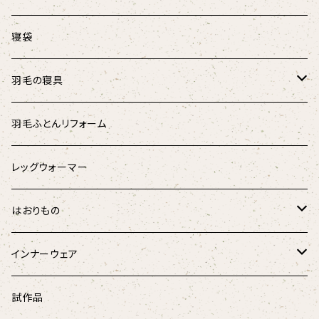
マリンストライプ
キャットテント
オーガニックコットン肩あて
涼しげマスク（大人用）
寝袋
キッズ
涼しげマスク（キッズ･ジュニア用）
羽毛の寝具
パラリンアート
マスク用ひも
羽根のベッドパッド
羽毛ふとんリフォーム
スウェード
羽根枕
レッグウォーマー
チェック柄
羽毛掛けふとん
はおりもの
ドット柄
はんてん
インナーウェア
和柄
ペチコート
試作品