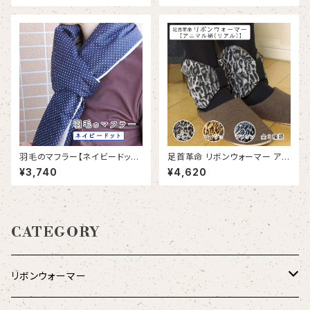
ython
opard : Beige
羽毛のマフラー【ネイビードット】
足首革命 リボンウォーマー アニ
(MF_004-NV)｜リサイクルダ
マル柄（リアル）｜RIBBON-wa
¥3,740
¥4,620
ウン
rmer Animal pattern : real
CATEGORY
リボンウォーマー