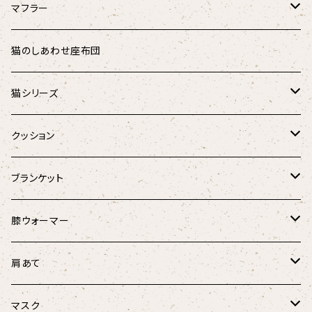
リバーシブル
マフラー
シャギーアニマル
ダウンマフラー
猫のしあわせ座布団
アニマル
オーガニックコットンダウンマフラー
猫シリーズ
麻と羽毛のリボンウォーマー
猫のしあわせ座布団
クッション
Fabric by BEST OF MORRIS
猫のしあわせ座布団(クールタイプ)
猫としあわせクッション
ブランケット
フローラル・ボタニカル
羽毛のラウンドベッド
キャンディーケット
膝ウォーマー
春風リボンウォーマー
けりぐるみ
ほっこり膝ウォーマー3D
肩あて
にゃんこ柄
にゃんこ柄リボンウォーマー
ボア肩あて
マスク