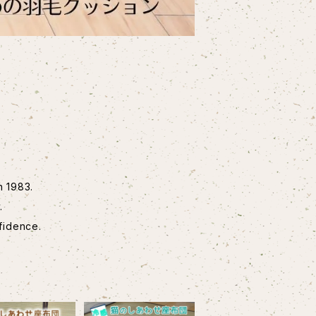
n 1983.
.
fidence.