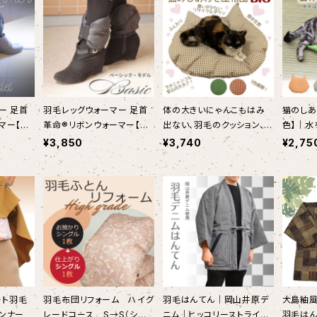
ー 足首
羽毛レッグウォーマー 足首
体の大きいにゃんこもはみ
猫のしあ
マー【ス
革命®リボンウォーマー【ベ
出ない、羽毛のクッション、猫
色】｜水
 冷え対策
ーシックモデル】足首 冷え対
のしあわせ座布団 BIG
クッショ
¥3,850
¥3,740
¥2,75
BBON-
策 日本製｜Down Ribbon
odel】
-warmer 【Basic Model】
――羽毛
羽毛布団リフォーム ハイグ
羽毛はんてん｜岡山井原デ
大島紬風
ナー――
レードコース S→S（シン
ニム｜ヒッコリーストライ
羽毛はん