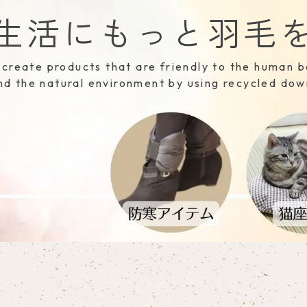
生活にもっと羽毛
create products that are friendly to the human 
nd the natural environment by using recycled dow