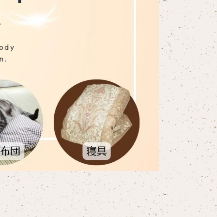
を
body
n.