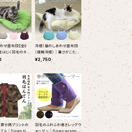
わせ座布団【全5
冷感！猫のしあわせ座布団
をはじく羽毛のネコ
（接触冷感）｜暑さがこたえ
ン
る夏向け涼しい羽毛クッショ
0
¥2,750
ン
寄せ柄プリントの
羽毛のふわふわ巻きレッグウ
てん｜Down Han
ォーマー｜Down wrappe