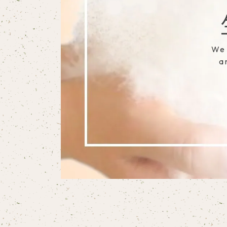
We 
a