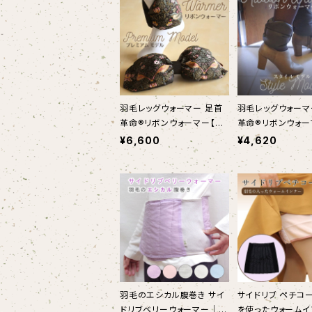
羽毛レッグウォーマー 足首
羽毛レッグウォーマ
革命®リボンウォーマー【プ
革命®リボンウォー
レミアムモデル】足首 冷え対
タイルモデル】足首
¥6,600
¥4,620
策 日本製｜Down Ribbon
日本製｜Down RI
-warmer®【Premium Mo
warmer【Style M
del】
羽毛のエシカル腹巻き サイ
サイドリブ ペチコート
ドリブベリーウォーマー｜オ
を使ったウォームイン