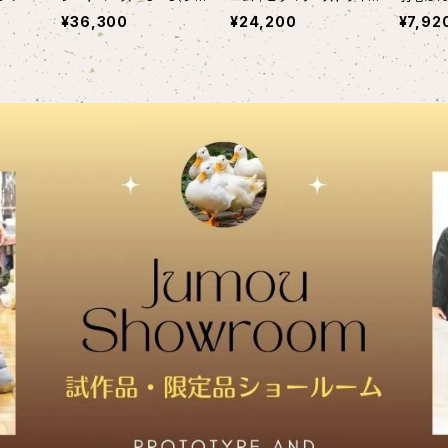
グル）
プ — 羽毛ふとん工場が作
ten wit
¥36,300
¥24,200
¥7,92
る、重さのある“安心感” —
Patchwo